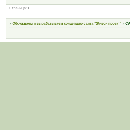
Страница:
1
»
Обсуждаем и вырабатываем концепцию сайта "Живой проект"
»
СА