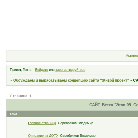
Форум
Участники
По
Активн
Привет, Гость!
Войдите
или
зарегистрируйтесь
.
»
Обсуждаем и вырабатываем концепцию сайта "Живой проект"
»
СА
Страница:
1
САЙТ. Ветка "Этап 05. С
Тема
Главная страница
Серебряков Владимир
Описание из ДОТУ
Серебряков Владимир