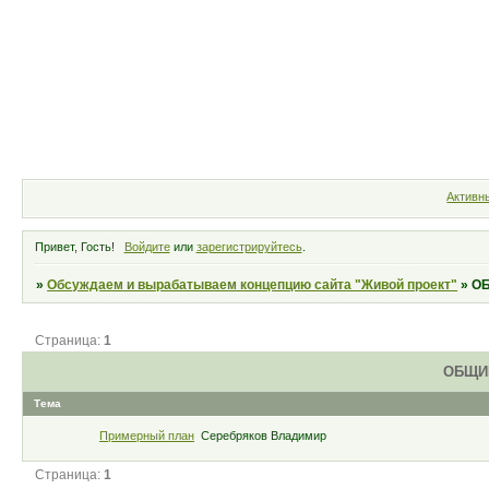
Форум
Участники
По
Активн
Привет, Гость!
Войдите
или
зарегистрируйтесь
.
»
Обсуждаем и вырабатываем концепцию сайта "Живой проект"
»
О
Страница:
1
ОБЩИ
Тема
Примерный план
Серебряков Владимир
Страница:
1