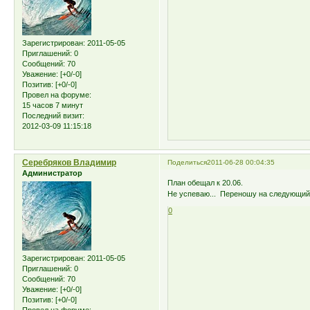
Зарегистрирован
: 2011-05-05
Приглашений:
0
Сообщений:
70
Уважение:
[+0/-0]
Позитив:
[+0/-0]
Провел на форуме:
15 часов 7 минут
Последний визит:
2012-03-09 11:15:18
Серебряков Владимир
Поделиться
2011-06-28 00:04:35
Администратор
План обещал к 20.06.
Не успеваю... Переношу на следующий
0
Зарегистрирован
: 2011-05-05
Приглашений:
0
Сообщений:
70
Уважение:
[+0/-0]
Позитив:
[+0/-0]