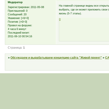
Модератор
На главной странице видны все открыт
Зарегистрирован
: 2011-05-08
выбрать, где он может приложить свои 
Приглашений:
0
жизнь (5-7 этапы).
Сообщений:
20
Уважение:
[+0/-0]
0
Позитив:
[+0/-0]
Провел на форуме:
4 часа 6 минут
Последний визит:
2011-06-10 00:54:16
Страница:
1
»
Обсуждаем и вырабатываем концепцию сайта "Живой проект"
»
СА