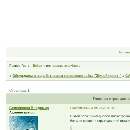
Форум
Участники
По
Активн
Привет, Гость!
Войдите
или
зарегистрируйтесь
.
»
Обсуждаем и вырабатываем концепцию сайта "Живой проект"
»
СА
Страница:
1
Главная страница с
Серебряков Владимир
Поделиться
2011-05-08 22:57:42
Администратор
В этой ветке выкладываем иллюстрации
Вот моя версия + структура этой стран
0